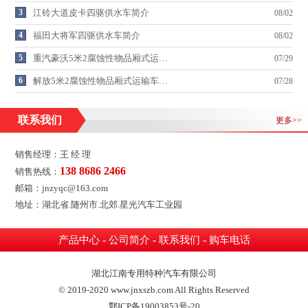
3
江铃大道皮卡四驱供水车简介
08/02
4
福田大将军四驱供水车简介
08/02
5
重汽豪沃5米2腐蚀性物品厢式运…
07/29
6
解放5米2腐蚀性物品厢式运输车…
07/28
联系我们
更多>>
销售经理：王 经 理
138 8686 2466
销售热线：
邮箱：jnzyqc@163.com
地址：湖北省.随州市.北郊.星光汽车工业园
-
-
-
产品中心
公司简介
联系我们
购车电话
湖北江南专用特种汽车有限公司
© 2019-2020 www.jnxszb.com All Rights Reserved
鄂ICP备19003853号-20