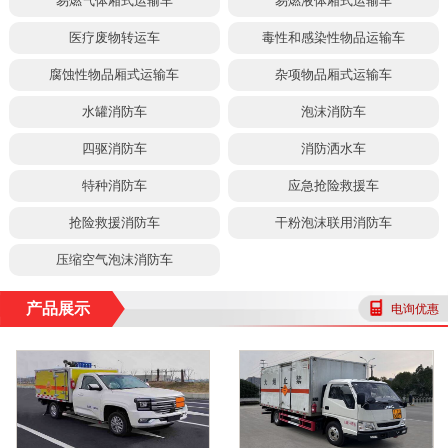
易燃气体厢式运输车
易燃液体厢式运输车
医疗废物转运车
毒性和感染性物品运输车
腐蚀性物品厢式运输车
杂项物品厢式运输车
水罐消防车
泡沫消防车
四驱消防车
消防洒水车
特种消防车
应急抢险救援车
抢险救援消防车
干粉泡沫联用消防车
压缩空气泡沫消防车
产品展示
电询优惠