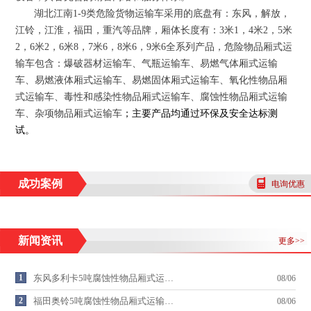
湖北江南
1-9
类危险货物运输车采用的底盘有：东风，解放，
江铃，江淮，福田，重汽等品牌，厢体长度有：
3
米
1
，
4
米
2
，
5
米
2
，
6
米
2
，
6
米
8
，
7
米
6
，
8
米
6
，
9
米
6
全系列产品，危险物品厢式运
输车包含：爆破器材运输车、气瓶运输车、易燃气体厢式运输
车、易燃液体厢式运输车、易燃固体厢式运输车、氧化性物品厢
式运输车、毒性和感染性物品厢式运输车、腐蚀性物品厢式运输
车、杂项物品厢式运输车
；
主要产品均通过环保及安全达标测
试
。
成功案例
电询优惠
新闻资讯
更多>>
1
东风多利卡5吨腐蚀性物品厢式运…
08/06
2
福田奥铃5吨腐蚀性物品厢式运输…
08/06