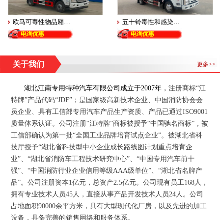
欧马可毒性物品厢…
五十铃毒性和感染…
电询优惠
电询优惠
关于我们
更多>>
湖北江南专用特种汽车有限公司
成立于
2007
年
，
注册商标“江
特牌”产品代码“JDF”；
是国家级高新技术企业、中国消防协会会
员企业、具有工信部专用汽车产品生产资质、产品已通过
ISO9001
质量体系认证。公司注册“江特牌”商标被授予“中国驰名商标”，被
工信部确认为第一批“全国工业品牌培育试点企业”。被湖北省科
技厅授予“湖北省科技型中小企业成长路线图计划重点培育企
业”、“湖北省消防车工程技术研究中心”、“中国专用汽车前十
强”、“中国消防行业企业信用等级
AAA
级单位”、“湖北省名牌产
品”。公司注册资本
1
亿元，总资产
2.5
亿元。公司现有员工
168
人，
拥有专业技术人员
45
人，直接从事产品开发技术人员
24
人。公司
占地面积
90000
余平方米，具有大型现代化厂房，以及先进的加工
设备，具备完善的销售网络和服务体系。