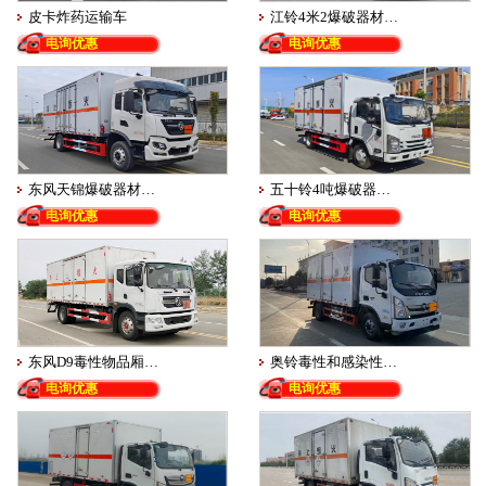
皮卡炸药运输车
江铃4米2爆破器材…
电询优惠
电询优惠
东风天锦爆破器材…
五十铃4吨爆破器…
电询优惠
电询优惠
东风D9毒性物品厢…
奥铃毒性和感染性…
电询优惠
电询优惠