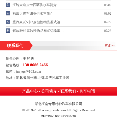
3
江铃大道皮卡四驱供水车简介
08/02
4
福田大将军四驱供水车简介
08/02
5
重汽豪沃5米2腐蚀性物品厢式运…
07/29
6
解放5米2腐蚀性物品厢式运输车…
07/28
联系我们
更多>>
销售经理：王 经 理
138 8686 2466
销售热线：
邮箱：jnzyqc@163.com
地址：湖北省.随州市.北郊.星光汽车工业园
-
-
-
产品中心
公司简介
联系我们
购车电话
湖北江南专用特种汽车有限公司
© 2019-2020 www.jnxszb.com All Rights Reserved
鄂ICP备19003853号-20