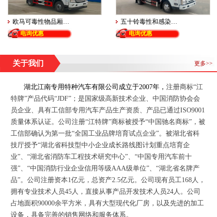
欧马可毒性物品厢…
五十铃毒性和感染…
电询优惠
电询优惠
关于我们
更多>>
湖北江南专用特种汽车有限公司
成立于
2007
年
，
注册商标“江
特牌”产品代码“JDF”；
是国家级高新技术企业、中国消防协会会
员企业、具有工信部专用汽车产品生产资质、产品已通过
ISO9001
质量体系认证。公司注册“江特牌”商标被授予“中国驰名商标”，被
工信部确认为第一批“全国工业品牌培育试点企业”。被湖北省科
技厅授予“湖北省科技型中小企业成长路线图计划重点培育企
业”、“湖北省消防车工程技术研究中心”、“中国专用汽车前十
强”、“中国消防行业企业信用等级
AAA
级单位”、“湖北省名牌产
品”。公司注册资本
1
亿元，总资产
2.5
亿元。公司现有员工
168
人，
拥有专业技术人员
45
人，直接从事产品开发技术人员
24
人。公司
占地面积
90000
余平方米，具有大型现代化厂房，以及先进的加工
设备，具备完善的销售网络和服务体系。