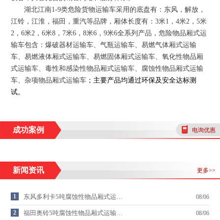
湖北江南
1-9
类危险货物运输车采用的底盘有：东风，解放，
江铃，江淮，福田，重汽等品牌，厢体长度有：
3
米
1
，
4
米
2
，
5
米
2
，
6
米
2
，
6
米
8
，
7
米
6
，
8
米
6
，
9
米
6
全系列产品，危险物品厢式运
输车包含：爆破器材运输车、气瓶运输车、易燃气体厢式运输
车、易燃液体厢式运输车、易燃固体厢式运输车、氧化性物品厢
式运输车、毒性和感染性物品厢式运输车、腐蚀性物品厢式运输
车、杂项物品厢式运输车
；
主要产品均通过环保及安全达标测
试
。
成功案例
电询优惠
新闻资讯
更多>>
1
东风多利卡5吨腐蚀性物品厢式运…
08/06
2
福田奥铃5吨腐蚀性物品厢式运输…
08/06