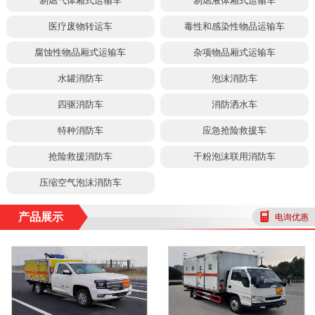
易燃气体厢式运输车
易燃液体厢式运输车
医疗废物转运车
毒性和感染性物品运输车
腐蚀性物品厢式运输车
杂项物品厢式运输车
水罐消防车
泡沫消防车
四驱消防车
消防洒水车
特种消防车
应急抢险救援车
抢险救援消防车
干粉泡沫联用消防车
压缩空气泡沫消防车
产品展示
电询优惠