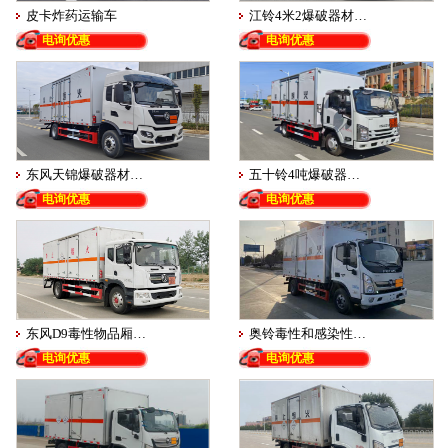
皮卡炸药运输车
江铃4米2爆破器材…
电询优惠
电询优惠
东风天锦爆破器材…
五十铃4吨爆破器…
电询优惠
电询优惠
东风D9毒性物品厢…
奥铃毒性和感染性…
电询优惠
电询优惠