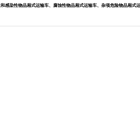
性和感染性物品厢式运输车
、
腐蚀性物品厢式运输
车
、
杂项危险物品厢式