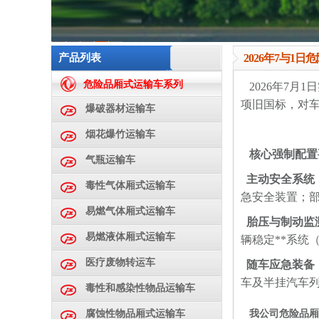
1
2
3
4
5
产品列表
2026年7与1
危险品厢式运输车系列
2026年
7月1
项旧国标，对车
爆破器材运输车
烟花爆竹运输车
核心强制配置
气瓶运输车
主动安全系统‌
毒性气体厢式运输车
急安全装置‌；
易燃气体厢式运输车
胎压与制动监测
易燃液体厢式运输车
辆稳定**系统
医疗废物转运车
随车应急装备‌
车及半挂汽车列
毒性和感染性物品运输车
我公司危险品厢
腐蚀性物品厢式运输车