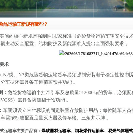
日危险品运输车新规有哪些？
日实施的核心新规是强制性国/家标准
‌《危险货物运输车辆安全技
辆主动安全配置、结构防护及新能源准入提出全面强制要求 。‌‌
要求
：
N2类、N3类危险货物运输货车必须强制安装
‌电子稳定性控.制
部分车型还需具备车道偏离预井功能 。
‌：
危险货物运输半挂牵引车及总质量
≥12000kg的货车，必须配
（
VCSS）需具备防侧翻干预功能 。
：
车辆须设立带**标识的固定装置存放防护用品；每位随车人员需配备
车需按标准配置足量灭火器及停车楔、三角井示牌 。
式运输车主要产品有：
爆破器材运输车
、
烟花爆竹运输车
、
易燃气体厢式