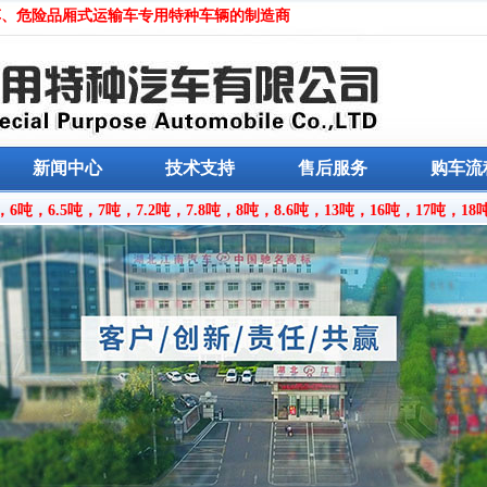
车、危险品厢式运输车专用特种车辆
的制造商
新闻中心
技术支持
售后服务
购车流
，6吨，6.5吨，7吨，7.2吨，7.8吨，8吨，8.6吨，13吨，16吨，17吨