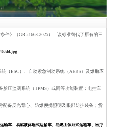
术条件》（
GB 21668-2025）
‌，该标准替代了原有的三
系统（
ESC）
‌、‌自动紧急制动系统（
AEBS）
‌及‌爆胎应
备
‌胎压监测系统（
TPMS）
‌或同等功能装置；电控车
‌反光背心‌、‌防爆便携照明‌及‌眼部防护装备‌
；货
运输车
、
易燃液体厢式运输车
、
易燃固体厢式运输车
、
医疗