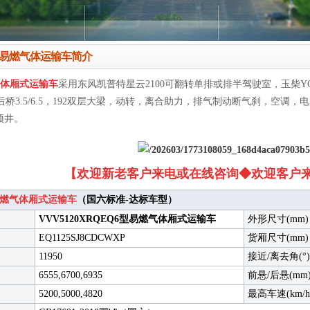
2易燃气体运输车简介
气体厢式运输车
采用
东风凯普特星云2100可翻转单排或排半驾驶室，玉柴YCY
PR，前后桥3.5/6.5，192双层大梁，动转，离合助力，排气制动断气刹，空
预井。
【欢迎新老客户来电或在线咨询◆欢迎客户
易燃气体厢式运输车
（国六标准-达标车型
）
VVV5120XRQEQ6型易燃气体
厢
式
运输车
外形尺寸(mm
EQ1125SJ8CDCWXP
货厢尺寸(mm
11950
接近/离去角(°
6555
,
6700
,6935
前悬/后悬(mm
5200
,
5000
,
4820
最高车速(km/h