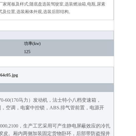
装不同厂家尾板及样式;随底盘选装驾驶室,选装燃油箱,电瓶,尿素
式及位置,选装厢体外观,选装后部结构。
功率(kw)
125
0-60(170马力）发动机，法士特小八档变速箱，
动断气刹，空调，电窗中控锁，ABS.排气管前置，电源开
000
,2100，生产工艺采用可产生静电屏蔽效应的冷扎
电胶皮。厢内两侧加装固定货物卧环，后部带防盗报井