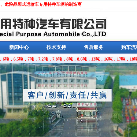
车、危险品厢式运输车专用特种车辆
的制造商
新闻中心
技术支持
售后服务
购车流
，6吨，6.5吨，7吨，7.2吨，7.8吨，8吨，8.6吨，13吨，16吨，17吨