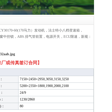
30170-60(170马力）发动机，法士特小八档变速箱，
调，电窗中控锁，ABS.排气管前置，电源开关，ECU限速，新规：
来厂或传真签订合同】
)：
7150×2450×2950,3050
,
3150
,
3250
)：
5200×2350×1800
,1900
,
2000,2100
)：
24/9
)：
1230/2860
)：
80