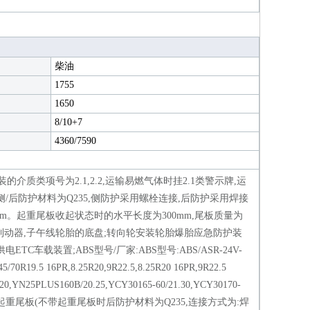
柴油
：
1755
：
1650
8/10+7
4360/7590
质类项号为2.1,2.2,运输易燃气体时挂2.1类警示牌,运
侧/后防护材料为Q235,侧防护采用螺栓连接,后防护采用焊接
0mm。起重尾板收起状态时的水平长度为300mm,尾板质量为
轮盘式制动器,子午线轮胎的底盘;转向轮安装轮胎爆胎应急防护装
车载装置;ABS型号/厂家:ABS型号:ABS/ASR-24V-
6PR,8.25R20,9R22.5,8.25R20 16PR,9R22.5
5PLUS160B/20.25,YCY30165-60/21.30,YCY30170-
9.39。选装不带起重尾板(不带起重尾板时后防护材料为Q235,连接方式为:焊