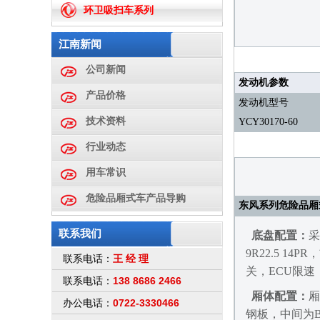
环卫吸扫车系列
江南新闻
公司新闻
发动机参数
产品价格
发动机型号
技术资料
YCY30170-60
行业动态
用车常识
危险品厢式车产品导购
东风系列危险品厢
联系我们
底盘配置：
采
9R22.5 1
王 经 理
联系电话：
关，ECU限速
138 8686 2466
联系电话：
厢体配置：
厢
0722-3330466
办公电话：
钢板，中间为