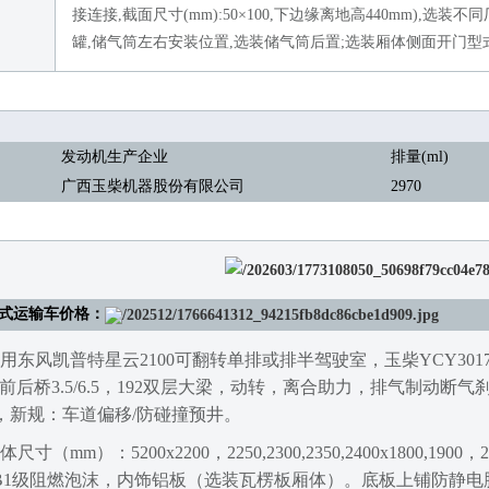
接连接,截面尺寸(mm):50×100,下边缘离地高440mm),选
罐,储气筒左右安装位置,选装储气筒后置;选装厢体侧面开门型
发动机生产企业
排量(ml)
广西玉柴机器股份有限公司
2970
式运
输车价格
：
用
东风凯普特星云2100可翻转单排或排半驾驶室，玉柴YCY3017
4PR，前后桥3.5/6.5，192双层大梁，动转，离合助力，排气制
，新规：车道偏移/防碰撞预井。
体尺寸（mm）：
5200
x2200，2250,2300,2350,2400x1800,1900，2
B1级阻燃泡沫，内饰铝板（选装瓦楞板厢体）。底板上铺防静