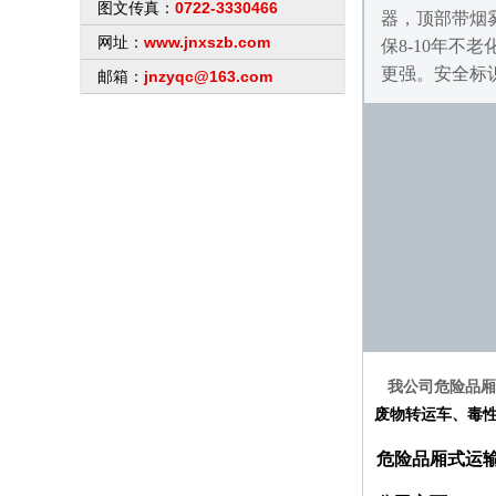
0722-3330466
图文传真：
器，顶部带烟
www.jnxszb.com
网址：
保8-10年
更强。安全标
jnzyqc@163.com
邮箱：
我公司危险品厢
废物转运车
、
毒
危险品厢式运