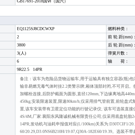
GB17691-2018国Ⅵ（国六）
EQ1125SJ8CDCWXP
燃料种类：
2
前 轮 距(mm)
3800
后 轮 距(mm)
3(人)
弹簧片数：
6
轴 荷：
9R22.5 14PR
备注：该车为危险品货物运输车,用于运输具有独立容器(瓶)包装的介
输非易燃无毒气体时挂2.2类警示牌;厢体顶部封闭,不可开启。
加螺栓连接,后防护截面为圆形,直径120mm,下边缘离地高44
450kg;安装限速装置,限速80km/h;仅采用排气管前置,前
置,该车安装带有卫星定位功能的行驶记录仪; 该车可选装直接供电ETC
4S/4M,厂家:襄阳东风隆诚机械有限责任公司;仅采用底盘轮胎245/70R19.5 1
14PR;发动机与油耗申报值对应(L/100km)关系为:D30TCIF1/20.20,YN2
60/20.29,D3.0NS6B210H/19.07,Q30A-182E60/1