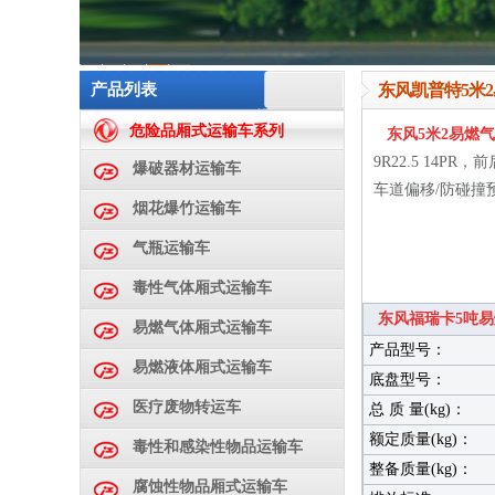
1
2
3
4
5
产品列表
东风凯普特5米
危险品厢式运输车系列
东风5米2易燃
9R22.5 14
爆破器材运输车
车道偏移/防碰撞
烟花爆竹运输车
气瓶运输车
毒性气体厢式运输车
东风福瑞卡5吨
易燃气体厢式运输车
产品型号：
易燃液体厢式运输车
底盘型号：
医疗废物转运车
总 质 量(kg)：
额定质量(kg)：
毒性和感染性物品运输车
整备质量(kg)：
腐蚀性物品厢式运输车