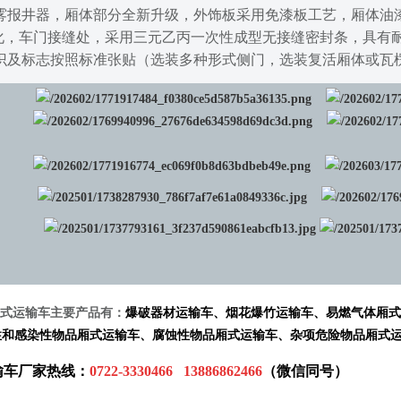
雾报井器，厢体部分全新升级，外饰板采用免漆板工艺，厢体油
不老化，车门接缝处，采用三元乙丙一次性成型无接缝密封条，具
识及标志按照标准张贴
（选装多种形式侧门，选装复活厢体或瓦
式运输车主要产品有：
爆破器材运输车
、
烟花爆竹运输车
、
易燃气体厢式
性和感染性物品厢式运输车
、
腐蚀性物品厢式运输
车
、
杂项危险物品厢式
输车
厂家热线：
0722-3330466 13886862466
（微信同号）