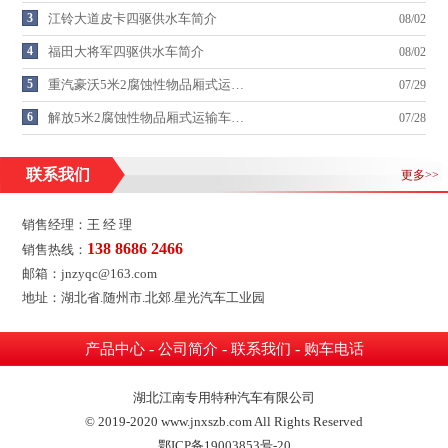
3
江铃大道皮卡四驱供水车简介
08/02
4
福田大将军四驱供水车简介
08/02
5
重汽豪沃5米2腐蚀性物品厢式运…
07/29
6
解放5米2腐蚀性物品厢式运输车…
07/28
联系我们
更多>>
销售经理：王 经 理
138 8686 2466
销售热线：
邮箱：jnzyqc@163.com
地址：湖北省.随州市.北郊.星光汽车工业园
-
-
-
产品中心
公司简介
联系我们
购车电话
湖北江南专用特种汽车有限公司
© 2019-2020 www.jnxszb.com All Rights Reserved
鄂ICP备19003853号-20