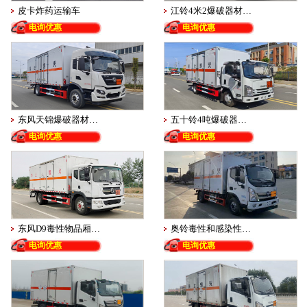
皮卡炸药运输车
江铃4米2爆破器材…
电询优惠
电询优惠
东风天锦爆破器材…
五十铃4吨爆破器…
电询优惠
电询优惠
东风D9毒性物品厢…
奥铃毒性和感染性…
电询优惠
电询优惠