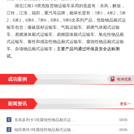
湖北江南
1-9
类危险货物运输车采用的底盘有：东风，解放，
江铃，江淮，福田，重汽等品牌，厢体长度有：
3
米
1
，
4
米
2
，
5
米
2
，
6
米
2
，
6
米
8
，
7
米
6
，
8
米
6
，
9
米
6
全系列产品，危险物品厢式运
输车包含：爆破器材运输车、气瓶运输车、易燃气体厢式运输
车、易燃液体厢式运输车、易燃固体厢式运输车、氧化性物品厢
式运输车、毒性和感染性物品厢式运输车、腐蚀性物品厢式运输
车、杂项物品厢式运输车
；
主要产品均通过环保及安全达标测
试
。
成功案例
电询优惠
新闻资讯
更多>>
1
东风多利卡5吨腐蚀性物品厢式运…
08/06
2
福田奥铃5吨腐蚀性物品厢式运输…
08/06