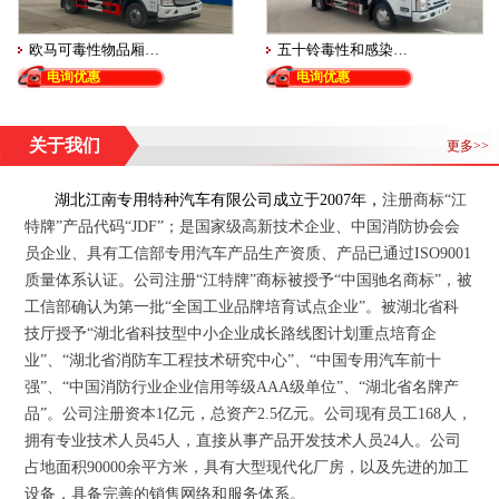
欧马可毒性物品厢…
五十铃毒性和感染…
电询优惠
电询优惠
关于我们
更多>>
湖北江南专用特种汽车有限公司
成立于
2007
年
，
注册商标“江
特牌”产品代码“JDF”；
是国家级高新技术企业、中国消防协会会
员企业、具有工信部专用汽车产品生产资质、产品已通过
ISO9001
质量体系认证。公司注册“江特牌”商标被授予“中国驰名商标”，被
工信部确认为第一批“全国工业品牌培育试点企业”。被湖北省科
技厅授予“湖北省科技型中小企业成长路线图计划重点培育企
业”、“湖北省消防车工程技术研究中心”、“中国专用汽车前十
强”、“中国消防行业企业信用等级
AAA
级单位”、“湖北省名牌产
品”。公司注册资本
1
亿元，总资产
2.5
亿元。公司现有员工
168
人，
拥有专业技术人员
45
人，直接从事产品开发技术人员
24
人。公司
占地面积
90000
余平方米，具有大型现代化厂房，以及先进的加工
设备，具备完善的销售网络和服务体系。