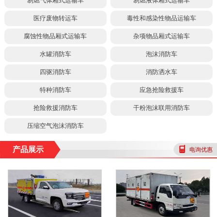
易燃气体厢式运输车
易燃液体厢式运输车
医疗废物转运车
毒性和感染性物品运输车
腐蚀性物品厢式运输车
杂项物品厢式运输车
水罐消防车
泡沫消防车
四驱消防车
消防洒水车
特种消防车
应急抢险救援车
抢险救援消防车
干粉泡沫联用消防车
压缩空气泡沫消防车
产品展示
电询优惠