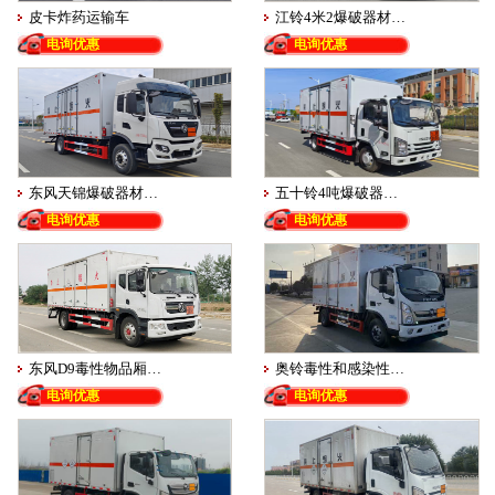
皮卡炸药运输车
江铃4米2爆破器材…
电询优惠
电询优惠
东风天锦爆破器材…
五十铃4吨爆破器…
电询优惠
电询优惠
东风D9毒性物品厢…
奥铃毒性和感染性…
电询优惠
电询优惠