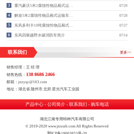
3
重汽豪沃5米2腐蚀性物品厢式运…
07/29
4
解放5米2腐蚀性物品厢式运输车…
07/28
5
东风多利卡10吨腐蚀性物品厢式…
07/27
6
东风四驱越野水罐消防车简介
07/14
联系我们
更多>>
销售经理：王 经 理
138 8686 2466
销售热线：
邮箱：jnzyqc@163.com
地址：湖北省.随州市.北郊.星光汽车工业园
-
-
-
产品中心
公司简介
联系我们
购车电话
湖北江南专用特种汽车有限公司
© 2019-2020 www.jnxszb.com All Rights Reserved
鄂ICP备19003853号-20