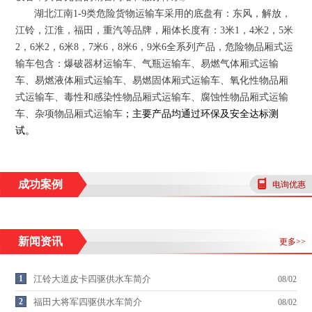
湖北江南
1-9
类危险货物运输车采用的底盘有：东风，解放，
江铃，江淮，福田，重汽等品牌，厢体长度有：
3
米
1
，
4
米
2
，
5
米
2
，
6
米
2
，
6
米
8
，
7
米
6
，
8
米
6
，
9
米
6
全系列产品，危险物品厢式运
输车包含：爆破器材运输车、气瓶运输车、易燃气体厢式运输
车、易燃液体厢式运输车、易燃固体厢式运输车、氧化性物品厢
式运输车、毒性和感染性物品厢式运输车、腐蚀性物品厢式运输
车、杂项物品厢式运输车
；
主要产品均通过环保及安全达标测
试
。
成功案例
电询优惠
新闻资讯
更多>>
1
江铃大道皮卡四驱供水车简介
08/02
2
福田大将军四驱供水车简介
08/02