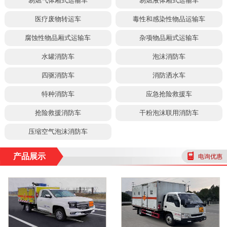
易燃气体厢式运输车
易燃液体厢式运输车
医疗废物转运车
毒性和感染性物品运输车
腐蚀性物品厢式运输车
杂项物品厢式运输车
水罐消防车
泡沫消防车
四驱消防车
消防洒水车
特种消防车
应急抢险救援车
抢险救援消防车
干粉泡沫联用消防车
压缩空气泡沫消防车
产品展示
电询优惠