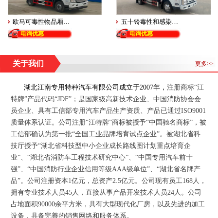
欧马可毒性物品厢…
五十铃毒性和感染…
电询优惠
电询优惠
关于我们
更多>>
湖北江南专用特种汽车有限公司
成立于
2007
年
，
注册商标“江
特牌”产品代码“JDF”；
是国家级高新技术企业、中国消防协会会
员企业、具有工信部专用汽车产品生产资质、产品已通过
ISO9001
质量体系认证。公司注册“江特牌”商标被授予“中国驰名商标”，被
工信部确认为第一批“全国工业品牌培育试点企业”。被湖北省科
技厅授予“湖北省科技型中小企业成长路线图计划重点培育企
业”、“湖北省消防车工程技术研究中心”、“中国专用汽车前十
强”、“中国消防行业企业信用等级
AAA
级单位”、“湖北省名牌产
品”。公司注册资本
1
亿元，总资产
2.5
亿元。公司现有员工
168
人，
拥有专业技术人员
45
人，直接从事产品开发技术人员
24
人。公司
占地面积
90000
余平方米，具有大型现代化厂房，以及先进的加工
设备，具备完善的销售网络和服务体系。