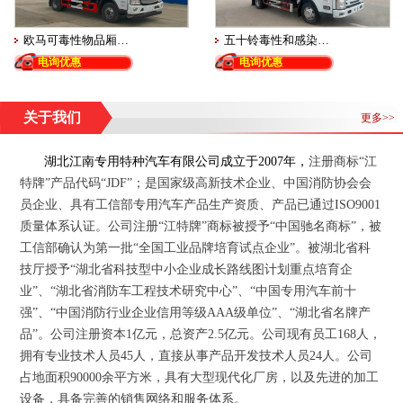
欧马可毒性物品厢…
五十铃毒性和感染…
电询优惠
电询优惠
关于我们
更多>>
湖北江南专用特种汽车有限公司
成立于
2007
年
，
注册商标“江
特牌”产品代码“JDF”；
是国家级高新技术企业、中国消防协会会
员企业、具有工信部专用汽车产品生产资质、产品已通过
ISO9001
质量体系认证。公司注册“江特牌”商标被授予“中国驰名商标”，被
工信部确认为第一批“全国工业品牌培育试点企业”。被湖北省科
技厅授予“湖北省科技型中小企业成长路线图计划重点培育企
业”、“湖北省消防车工程技术研究中心”、“中国专用汽车前十
强”、“中国消防行业企业信用等级
AAA
级单位”、“湖北省名牌产
品”。公司注册资本
1
亿元，总资产
2.5
亿元。公司现有员工
168
人，
拥有专业技术人员
45
人，直接从事产品开发技术人员
24
人。公司
占地面积
90000
余平方米，具有大型现代化厂房，以及先进的加工
设备，具备完善的销售网络和服务体系。