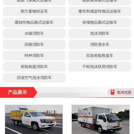
易燃气体厢式运输车
易燃液体厢式运输车
医疗废物转运车
毒性和感染性物品运输车
腐蚀性物品厢式运输车
杂项物品厢式运输车
水罐消防车
泡沫消防车
四驱消防车
消防洒水车
特种消防车
应急抢险救援车
抢险救援消防车
干粉泡沫联用消防车
压缩空气泡沫消防车
产品展示
电询优惠