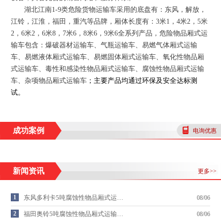
湖北江南
1-9
类危险货物运输车采用的底盘有：东风，解放，
江铃，江淮，福田，重汽等品牌，厢体长度有：
3
米
1
，
4
米
2
，
5
米
2
，
6
米
2
，
6
米
8
，
7
米
6
，
8
米
6
，
9
米
6
全系列产品，危险物品厢式运
输车包含：爆破器材运输车、气瓶运输车、易燃气体厢式运输
车、易燃液体厢式运输车、易燃固体厢式运输车、氧化性物品厢
式运输车、毒性和感染性物品厢式运输车、腐蚀性物品厢式运输
车、杂项物品厢式运输车
；
主要产品均通过环保及安全达标测
试
。
成功案例
电询优惠
新闻资讯
更多>>
1
东风多利卡5吨腐蚀性物品厢式运…
08/06
2
福田奥铃5吨腐蚀性物品厢式运输…
08/06