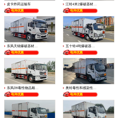
皮卡炸药运输车
江铃4米2爆破器材…
电询优惠
电询优惠
东风天锦爆破器材…
五十铃4吨爆破器…
电询优惠
电询优惠
东风D9毒性物品厢…
奥铃毒性和感染性…
电询优惠
电询优惠