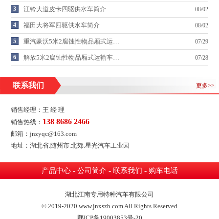
3
江铃大道皮卡四驱供水车简介
08/02
4
福田大将军四驱供水车简介
08/02
5
重汽豪沃5米2腐蚀性物品厢式运…
07/29
6
解放5米2腐蚀性物品厢式运输车…
07/28
联系我们
更多>>
销售经理：王 经 理
138 8686 2466
销售热线：
邮箱：jnzyqc@163.com
地址：湖北省.随州市.北郊.星光汽车工业园
-
-
-
产品中心
公司简介
联系我们
购车电话
湖北江南专用特种汽车有限公司
© 2019-2020 www.jnxszb.com All Rights Reserved
鄂ICP备19003853号-20